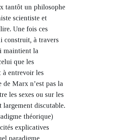
rx tantôt un philosophe
ste scientiste et
ire. Une fois ces
 construit, à travers
i maintient la
celui que les
 à entrevoir les
e de Marx n’est pas la
re les sexes ou sur les
t largement discutable.
radigme théorique)
ités explicatives
quel paradigme