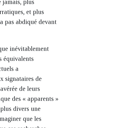
 jamais, plus
ratiques, et plus
n’a pas abdiqué devant
oque inévitablement
s équivalents
ctuels a
ux signataires de
 avérée de leurs
ique des « apparents »
 plus divers une
imaginer que les