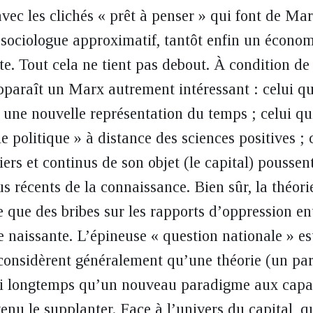
avec les clichés « prêt à penser » qui font de Ma
n sociologue approximatif, tantôt enfin un économi
e. Tout cela ne tient pas debout. À condition de l
pparaît un Marx autrement intéressant : celui qui
, une nouvelle représentation du temps ; celui qu
e politique » à distance des sciences positives ; 
rs et continus de son objet (le capital) poussent
s récents de la connaissance. Bien sûr, la théori
 que des bribes sur les rapports d’oppression ent
e naissante. L’épineuse « question nationale » es
 considèrent généralement qu’une théorie (un pa
si longtemps qu’un nouveau paradigme aux capac
venu le supplanter. Face à l’univers du capital, 