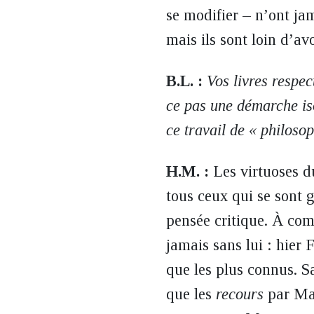
se modifier – n’ont jama
mais ils sont loin d’a
B.L. :
Vos livres respec
ce pas une démarche iso
ce travail de « philosop
H.M. :
Les virtuoses d
tous ceux qui se sont g
pensée critique. À co
jamais sans lui : hier
que les plus connus. S
que les
recours
par Mar