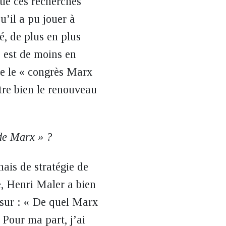
que ces recherches
u’il a pu jouer à
é, de plus en plus
le est de moins en
me le « congrès Marx
stre bien le renouveau
 de Marx » ?
mais de stratégie de
, Henri Maler a bien
 sur : « De quel Marx
 Pour ma part, j’ai