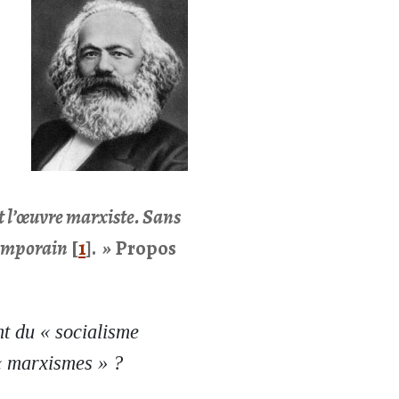
nt l’œuvre marxiste. Sans
temporain
[
1
]
.
»
Propos
t du « socialisme
 « marxismes » ?