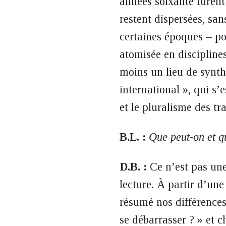
années soixante furent
restent dispersées, san
certaines époques – pou
atomisée en disciplines
moins un lieu de synth
international », qui s’
et le pluralisme des tr
B.L. :
Que peut-on et q
D.B. :
Ce n’est pas une 
lecture. À partir d’u
résumé nos différences
se débarrasser ? » et 