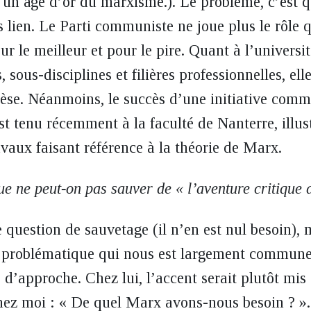
 un âge d’or du marxisme.). Le problème, c’est 
s lien. Le Parti communiste ne joue plus le rôle q
r le meilleur et pour le pire. Quant à l’universit
, sous-disciplines et filières professionnelles, el
èse. Néanmoins, le succès d’une initiative com
est tenu récemment à la faculté de Nanterre, illu
avaux faisant référence à la théorie de Marx.
ue ne peut-on pas sauver de « l’aventure critique
question de sauvetage (il n’en est nul besoin), 
ne problématique qui nous est largement commune
 d’approche. Chez lui, l’accent serait plutôt mis
chez moi : « De quel Marx avons-nous besoin ? ».